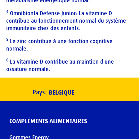
métabolisme énergétique normal.
4
Omnibionta Defense Junior: La vitamine D
contribue au fonctionnement normal du système
immunitaire chez des enfants.
5
Le zinc contribue à une fonction cognitive
normale.
6
La vitamine D contribue au maintien d'une
ossature normale.
Pays:
BELGIQUE
COMPLÉMENTS ALIMENTAIRES
Gommes Energy