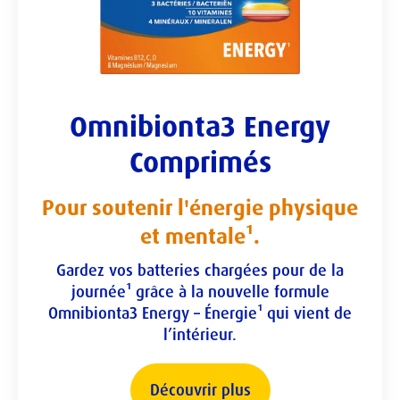
Acide folique
200 μg
Molybdène
Vitamine B12
1 μg
Extrait de
ginseng
Vitamine C
60 mg
Extrait de
Omnibionta3 Energy
myrtille
Comprimés
Vitamine D
5 μg
Lutéine
Pour soutenir l'énergie physique
et mentale¹.
Gardez vos batteries chargées pour de la
journée¹ grâce à la nouvelle formule
Omnibionta3 Energy – Énergie¹ qui vient de
l’intérieur.
Découvrir plus