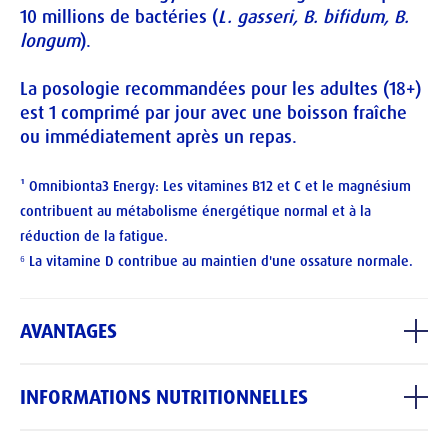
10 millions de bactéries (
L. gasseri, B. bifidum, B. 
longum
).
La posologie recommandées pour les adultes (18+) 
est 1 comprimé par jour avec une boisson fraîche 
¹ Omnibionta3 Energy: Les vitamines B12 et C et le magnésium 
contribuent au métabolisme énergétique normal et à la 
réduction de la fatigue.

⁶ La vitamine D contribue au maintien d'une ossature normale.
AVANTAGES
1
ÉNERGIE
 QUI VIENT DE L'INTÉRIEUR : Complément 
INFORMATIONS NUTRITIONNELLES
multivitaminé. Pour adultes 50+ avec minéraux 
et vitamines. Pour soutenir l'énergie physique 
1
Ingrédients
et mentale
, avec soutien supplémentaire à la 
dans 1
Ingrédients