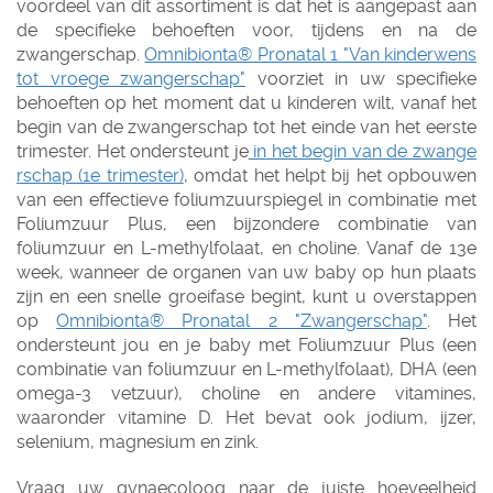
voordeel van dit assortiment is dat het is aangepast aan
de specifieke behoeften voor, tijdens en na de
zwangerschap.
Omnibionta® Pronatal 1 "Van kinderwens
tot vroege zwangerschap"
voorziet in uw specifieke
behoeften op het moment dat u kinderen wilt, vanaf het
begin van de zwangerschap tot het einde van het eerste
trimester. Het ondersteunt je
in het begin van de zwange
rschap (1e trimester)
, omdat het helpt bij het opbouwen
van een effectieve foliumzuurspiegel in combinatie met
Foliumzuur Plus, een bijzondere combinatie van
foliumzuur en L-methylfolaat, en choline. Vanaf de 13e
week, wanneer de organen van uw baby op hun plaats
zijn en een snelle groeifase begint, kunt u overstappen
op
Omnibionta® Pronatal 2 "Zwangerschap"
. Het
ondersteunt jou en je baby met Foliumzuur Plus (een
combinatie van foliumzuur en L-methylfolaat), DHA (een
omega-3 vetzuur), choline en andere vitamines,
waaronder vitamine D. Het bevat ook jodium, ijzer,
selenium, magnesium en zink.
Vraag uw gynaecoloog naar de juiste hoeveelheid