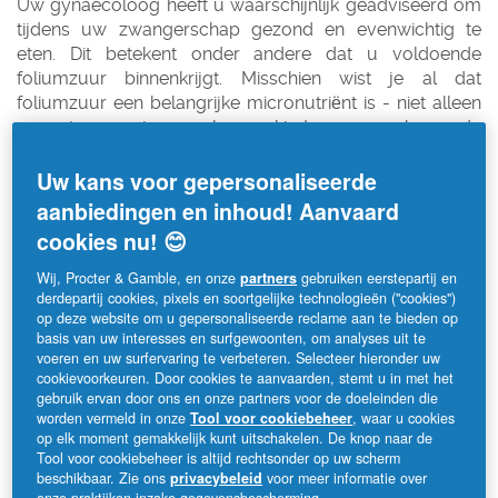
Uw gynaecoloog heeft u waarschijnlijk geadviseerd om
tijdens uw zwangerschap gezond en evenwichtig te
eten. Dit betekent onder andere dat u voldoende
foliumzuur binnenkrijgt. Misschien wist je al dat
foliumzuur een belangrijke micronutriënt is - niet alleen
voor jou en je ongeboren kind, maar ook na de
geboorte.
Uw kans voor gepersonaliseerde
Wat is foliumzuur?
aanbiedingen en inhoud! Aanvaard
cookies nu! 😊
Foliumzuur is een in wateroplosbare B-vitamine (ook wel
Wij, Procter & Gamble, en onze
partners
gebruiken eerstepartij en
vitamine B9). Het lichaam kan het niet zelf aanmaken en
derdepartij cookies, pixels en soortgelijke technologieën ("cookies")
moet het dus via de voeding opnemen. De wetenschap
op deze website om u gepersonaliseerde reclame aan te bieden op
maakt een onderscheid tussen natuurlijk en synthetisch
basis van uw interesses en surfgewoonten, om analyses uit te
foliumzuur, dat bij opname het lichaam eerst moet
voeren en uw surfervaring te verbeteren. Selecteer hieronder uw
cookievoorkeuren. Door cookies te aanvaarden, stemt u in met het
omzetten in actief folaat om bruikbaar te zijn.
gebruik ervan door ons en onze partners voor de doeleinden die
worden vermeld in onze
Tool voor cookiebeheer
, waar u cookies
De rol van foliumzuur in de gezondheid
op elk moment gemakkelijk kunt uitschakelen. De knop naar de
Tool voor cookiebeheer is altijd rechtsonder op uw scherm
en ontwikkeling van kinderen
beschikbaar. Zie ons
privacybeleid
voor meer informatie over
onze praktijken inzake gegevensbescherming.