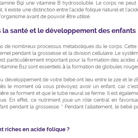
itamine B9) une vitamine B hydrosoluble. Le corps ne peut
, il existe une distinction entre l'acide folique naturel et l'ac
l'organisme avant de pouvoir être utilisé.
ns la santé et le développement des enfants
ans de nombreux processus métaboliques du le corps. Cette v
rnel pendant la grossesse et la division cellulaire. Le syst
est particulièrement important pour la formation des acides 
la vitamine B12 sont essentiels à la formation de globules rou
 développement de votre bébé ont lieu entre le 22e et le 28e 
s le moment où vous prévoyez avoir un enfant, car c'es
ère se forment et que le tube neural se ferme. Il est égalem
ique. En effet, ce nutriment joue un rôle central en favoris
nt pendant la grossesse. * Pendant l'allaitement, le bébé pu
t riches en acide folique ?