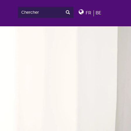
FR
BE