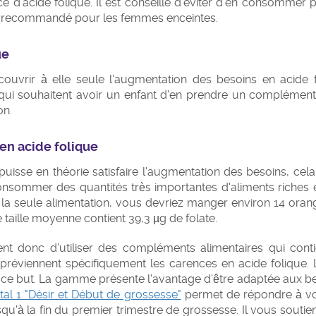
e d'acide folique. Il est conseillé d'éviter d'en consommer p
st recommandé pour les femmes enceintes.
ue
couvrir à elle seule l'augmentation des besoins en acide f
 souhaitent avoir un enfant d'en prendre un complément 
on.
en acide folique
 puisse en théorie satisfaire l'augmentation des besoins, cel
t consommer des quantités très importantes d'aliments riche
 la seule alimentation, vous devriez manger environ 14 orang
 taille moyenne contient 39,3 µg de folate.
donc d'utiliser des compléments alimentaires qui contie
réviennent spécifiquement les carences en acide folique. 
 ce but. La gamme présente l'avantage d'être adaptée aux b
al 1 "Désir et Début de grossesse"
permet de répondre à vos
'à la fin du premier trimestre de grossesse. Il vous soutie