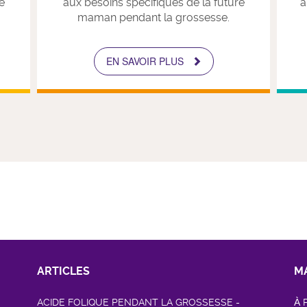
e
aux besoins spécifiques de la future
a
maman pendant la grossesse.
EN SAVOIR PLUS
ARTICLES
M
ACIDE FOLIQUE PENDANT LA GROSSESSE -
À 