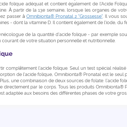
acide folique adéquat et contient également de l'Acide Foli
oline. À partir de la 13e semaine, lorsque les organes de v
vez passer à
Omnibionta® Pronatal 2 "Grossesse"
. Il vous s
mines - dont la vitamine D. Il contient également de l'iode, du
 gynécologue de la quantité d'acide folique - par exemple
au courant de votre situation personnelle et nutritionnelle.
lique
r complètement l'acide folique. Seul un test spécial réalis
rption de l'acide folique, Omnibionta® Pronatal est le seul 
lus, une combinaison de deux sources de folate: l’acide foliq
sée directement par le corps. Tous les produits Omnibionta® 
est adaptée aux besoins des différentes phases de votre gros