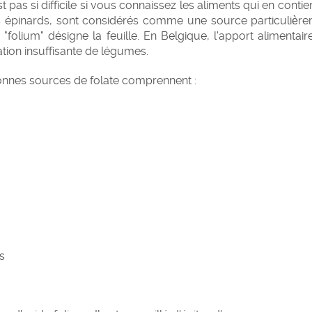
st pas si difficile si vous connaissez les aliments qui en cont
s épinards, sont considérés comme une source particulière
 "folium" désigne la feuille. En Belgique, l'apport alimentai
ion insuffisante de légumes.
bonnes sources de folate comprennent :
s