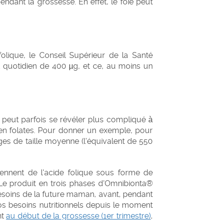
endant la grossesse. En effet, le foie peut
olique, le Conseil Supérieur de la Santé
quotidien de 400 µg, et ce, au moins un
a peut parfois se révéler plus compliqué à
s en folates. Pour donner un exemple, pour
es de taille moyenne (l'équivalent de 550
nnent de l'acide folique sous forme de
Le produit en trois phases d'Omnibionta®
esoins de la future maman, avant, pendant
 besoins nutritionnels depuis le moment
nt
au début de la grossesse (1er trimestre)
,